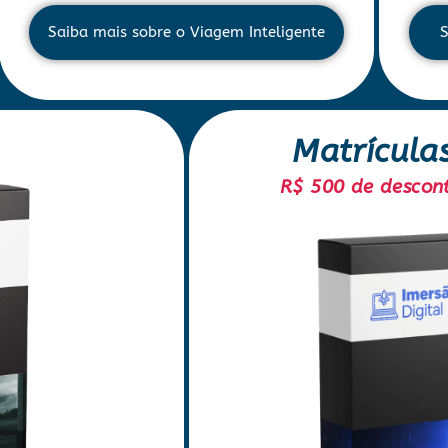
Saiba mais sobre o Viagem Inteligente
S
Matrícula
R$ 500 de descon