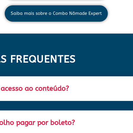
Saiba mais sobre o Combo Nômade Expert
S FREQUENTES
 acesso ao conteúdo?
olho pagar por boleto?