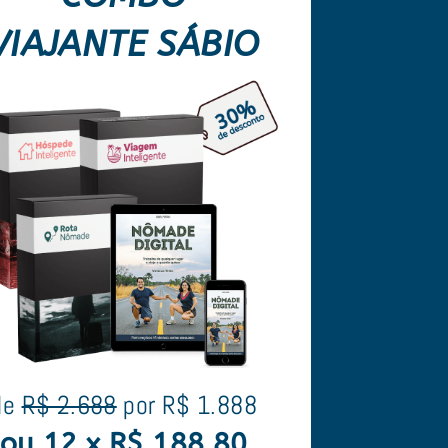
VIAJANTE SÁBIO
de
R$ 2.688
por R$ 1.888
ou 12 x R$ 188,80