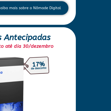
aiba mais sobre o Nômade Digital
s Antecipadas
to até dia 30/dezembro