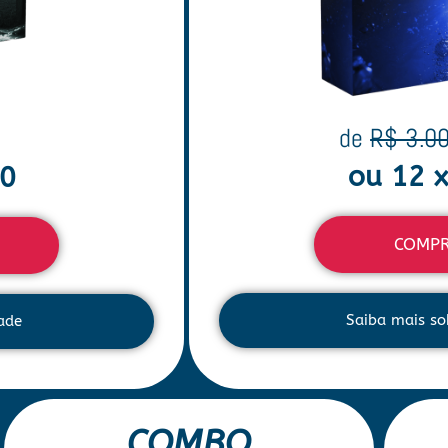
de
R$ 3.0
ou 12 
70
COMPR
Saiba mais so
ade
COMBO