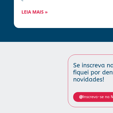
LEIA MAIS »
Se inscreva na
fiquei por de
novidades!
Inscreva-se na N